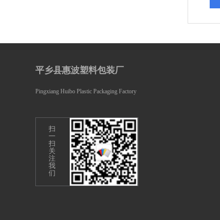
平乡县惠波塑料包装厂
Pingxiang Huibo Plastic Packaging Factory
扫
一
扫
关
注
我
们