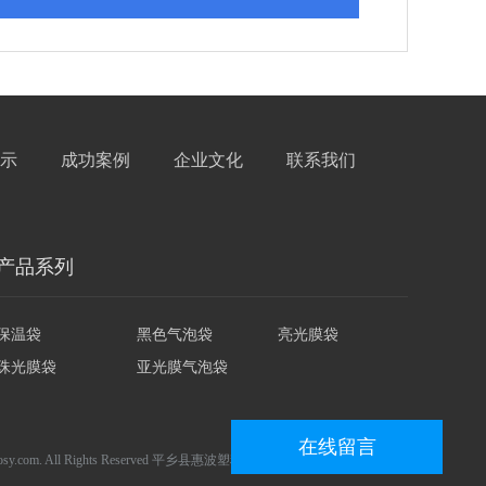
示
成功案例
企业文化
联系我们
产品系列
保温袋
黑色气泡袋
亮光膜袋
珠光膜袋
亚光膜气泡袋
在线留言
.huibosy.com. All Rights Reserved 平乡县惠波塑料包装厂 冀ICP备19036531号-1